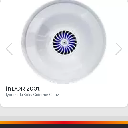
inDOR 200t
İyonizörlü Koku Giderme Cihazı