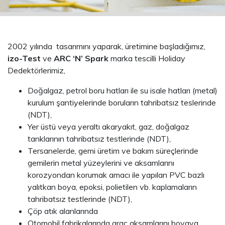
2002 yılında tasarımını yaparak, üretimine başladığımız,
izo-Test
ve
ARC ‘N’ Spark
marka tescilli Holiday
Dedektörlerimiz,
Doğalgaz, petrol boru hatları ile su isale hatları (metal)
kurulum şantiyelerinde boruların tahribatsız teslerinde
(NDT),
Yer üstü veya yeraltı akaryakıt, gaz, doğalgaz
tanklarının tahribatsız testlerinde (NDT),
Tersanelerde, gemi üretim ve bakım süreçlerinde
gemilerin metal yüzeylerini ve aksamlarını
korozyondan korumak amacı ile yapılan PVC bazlı
yalıtkan boya, epoksi, polietilen vb. kaplamaların
tahribatsız testlerinde (NDT),
Çöp atık alanlarında
Otomobil fabrikalarında araç aksamlarını boyaya