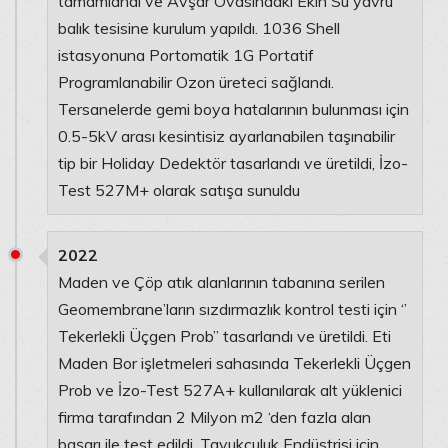
tamamlandı ve Avşar Ovasındaki Ekin Su yavru
balık tesisine kurulum yapıldı. 1036 Shell
istasyonuna Portomatik 1G Portatif
Programlanabilir Ozon üreteci sağlandı.
Tersanelerde gemi boya hatalarının bulunması için
0.5-5kV arası kesintisiz ayarlanabilen taşınabilir
tip bir Holiday Dedektör tasarlandı ve üretildi, İzo-
Test 527M+ olarak satışa sunuldu
2022
Maden ve Çöp atık alanlarının tabanına serilen
Geomembrane’ların sızdırmazlık kontrol testi için ‘’
Tekerlekli Üçgen Prob’’ tasarlandı ve üretildi. Eti
Maden Bor işletmeleri sahasında Tekerlekli Üçgen
Prob ve İzo-Test 527A+ kullanılarak alt yüklenici
firma tarafından 2 Milyon m2 ‘den fazla alan
başarı ile test edildi. Tavukçuluk Endüstrisi için